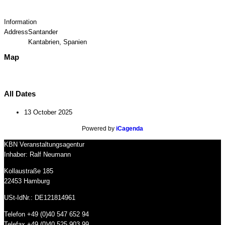
Information
Address
Santander
Kantabrien, Spanien
Map
All Dates
13 October 2025
Powered by
iCagenda
KBN Veranstaltungsagentur
Inhaber: Ralf Neumann
Kollaustraße 185
22453 Hamburg
USt-IdNr.: DE121814961
Telefon +49 (0)40 547 652 94
Telefax +49 (0)40 525 903 99