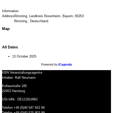
Information
Address
Rimsting, Landkreis Rosenheim, Bayern, 83253
Rimsting , Deutschland
Map
All Dates
13 October 2025
Powered by
iCagenda
KBN Veranstaltungsagentur
Inhaber: Ralf Neumann
Kollaustraße 185
22453 Hamburg
USt-IdNr.: DE121814961
Telefon +49 (0)40 547 652 94
Telefax +49 (0)40 525 903 99